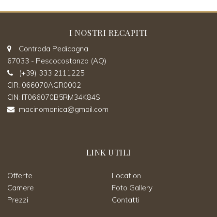
I NOSTRI RECAPITI
Contrada Pedicagna
67033 - Pescocostanzo (AQ)
(+39) 333 2111225
CIR: 066070AGR0002
CIN: IT066070B5RM34K84S
macinomonica@gmail.com
LINK UTILI
Offerte
Location
Camere
Foto Gallery
Prezzi
Contatti