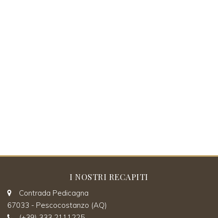
I NOSTRI RECAPITI
Contrada Pedicagna
67033 - Pescocostanzo (AQ)
(+39) 333 2111225