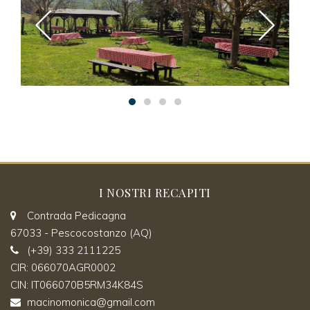
I NOSTRI RECAPITI
Contrada Pedicagna
67033 - Pescocostanzo (AQ)
(+39) 333 2111225
CIR: 066070AGR0002
CIN: IT066070B5RM34K84S
macinomonica@gmail.com