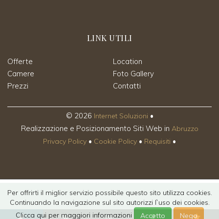
LINK UTILI
Offerte
Location
Camere
Foto Gallery
Prezzi
Contatti
©
2026
•
Internet Soluzioni
Realizzazione e Posizionamento Siti Web in
Abruzzo
•
•
•
Privacy Policy
Cookie Policy
Requisiti
Per offrirti il miglior servizio possibile questo sito utilizza cookies.
Continuando la navigazione sul sito autorizzi l`uso dei cookies.
Clicca qui per maggiori informazioni
Accetto
Nego